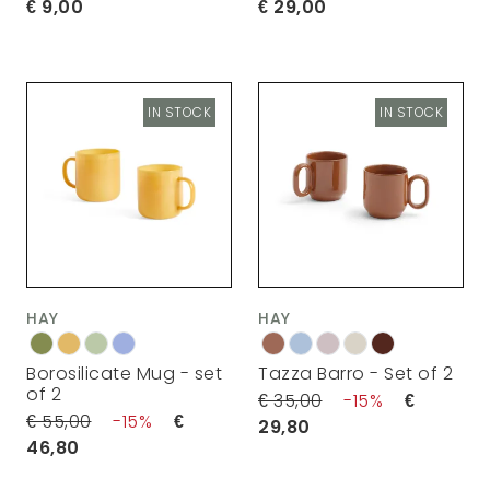
9,00
29,00
IN STOCK
IN STOCK
HAY
HAY
Borosilicate Mug - set
Tazza Barro - Set of 2
of 2
35,00
15
55,00
15
29,80
46,80