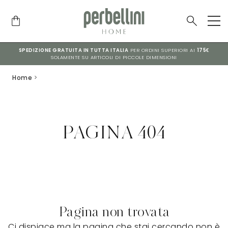
SPEDIZIONE GRATUITA IN TUTTA ITALIA
PER ORDINI SUPERIORI AI
175€
SOLAMENTE SU ARTICOLI DI PICCOLE DIMENSIONI
Home
>
PAGINA 404
Pagina non trovata
Ci dispiace ma la pagina che stai cercando non è