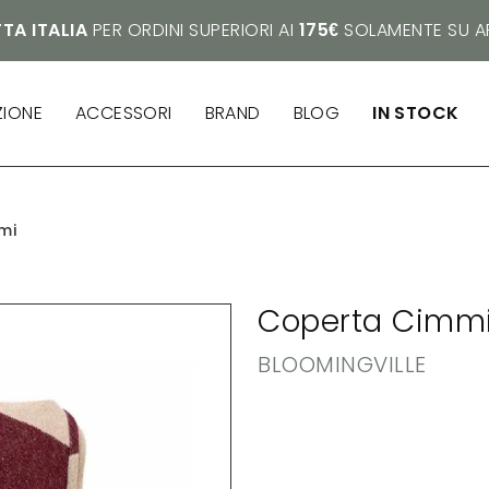
TA ITALIA
PER ORDINI SUPERIORI AI
175€
SOLAMENTE SU AR
ZIONE
ACCESSORI
BRAND
BLOG
IN STOCK
mi
Coperta Cimmi
BLOOMINGVILLE