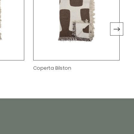
Coperta Bilston
Co