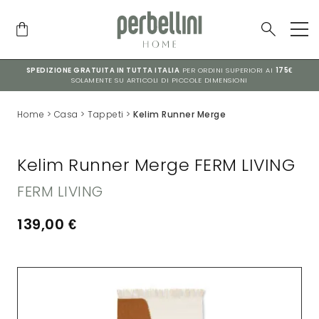
SPEDIZIONE GRATUITA IN TUTTA ITALIA
PER ORDINI SUPERIORI AI
175€
SOLAMENTE SU ARTICOLI DI PICCOLE DIMENSIONI
Home
>
Casa
>
Tappeti
>
Kelim Runner Merge
Kelim Runner Merge FERM LIVING
FERM LIVING
139,00
€