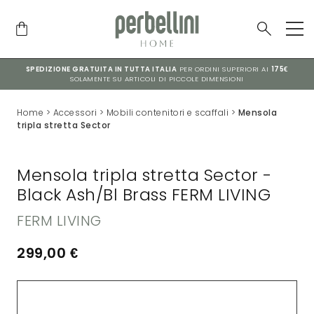
SPEDIZIONE GRATUITA IN TUTTA ITALIA
PER ORDINI SUPERIORI AI
175€
SOLAMENTE SU ARTICOLI DI PICCOLE DIMENSIONI
Home
>
Accessori
>
Mobili contenitori e scaffali
>
Mensola
tripla stretta Sector
Mensola tripla stretta Sector -
Black Ash/Bl Brass FERM LIVING
FERM LIVING
299,00
€