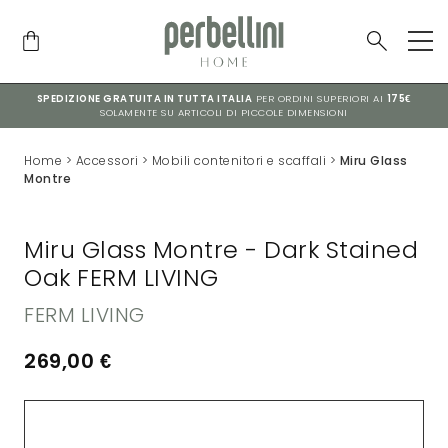
SPEDIZIONE GRATUITA IN TUTTA ITALIA
PER ORDINI SUPERIORI AI
175€
SOLAMENTE SU ARTICOLI DI PICCOLE DIMENSIONI
Home
>
Accessori
>
Mobili contenitori e scaffali
>
Miru Glass
Montre
Miru Glass Montre - Dark Stained
Oak FERM LIVING
FERM LIVING
269,00
€