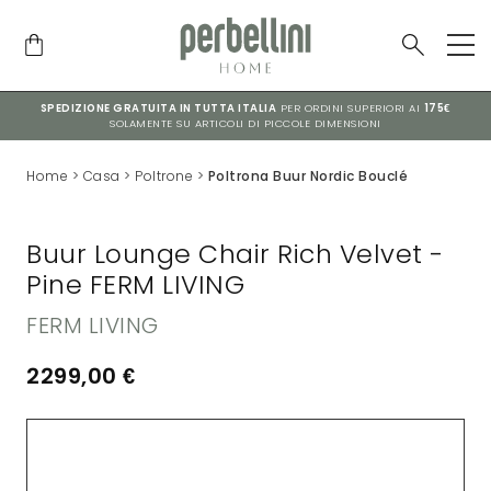
SPEDIZIONE GRATUITA IN TUTTA ITALIA
PER ORDINI SUPERIORI AI
175€
SOLAMENTE SU ARTICOLI DI PICCOLE DIMENSIONI
Home
>
Casa
>
Poltrone
>
Poltrona Buur Nordic Bouclé
Buur Lounge Chair Rich Velvet -
Pine FERM LIVING
FERM LIVING
2299,00
€