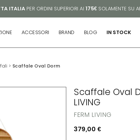
TA ITALIA
PER ORDINI SUPERIORI AI
175€
SOLAMENTE SU AR
ZIONE
ACCESSORI
BRAND
BLOG
IN STOCK
fali
>
Scaffale Oval Dorm
Scaffale Oval 
LIVING
FERM LIVING
379,00
€