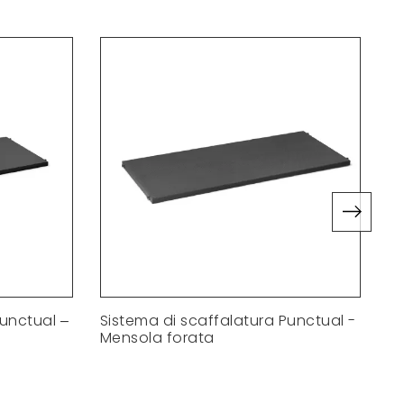
Punctual –
Sistema di scaffalatura Punctual -
Mi
Mensola forata