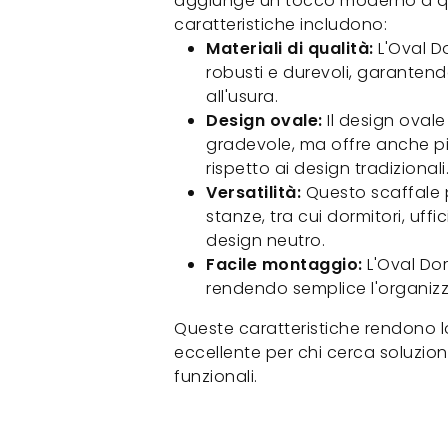
aggiunge un tocco moderno a qual
caratteristiche includono:
Materiali di qualità:
L'Oval Do
robusti e durevoli, garanten
all'usura.
Design ovale:
Il design oval
gradevole, ma offre anche pi
rispetto ai design tradizionali
Versatilità:
Questo scaffale p
stanze, tra cui dormitori, uffic
design neutro.
Facile montaggio:
L'Oval Dor
rendendo semplice l'organizz
Queste caratteristiche rendono 
eccellente per chi cerca soluzioni
funzionali.