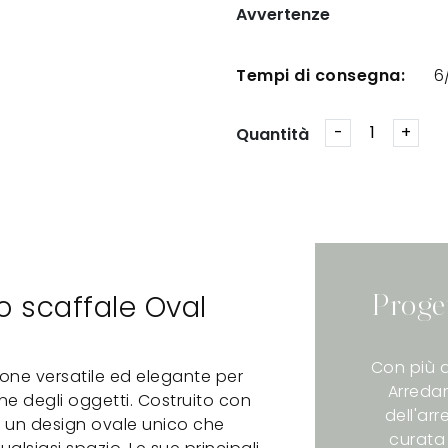
Avvertenze
Tempi di consegna:
6
Quantità
lo scaffale Oval
Proge
Con più d
one versatile ed elegante per
Arredam
ne degli oggetti. Costruito con
dell'ar
ta un design ovale unico che
curata 