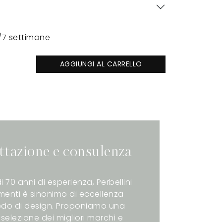
/7 settimane
AGGIUNGI AL CARRELLO
ttazione e consulenza
i 70 anni di esperienza, Perbellini
enti è sinonimo di eccellenza
redo di design. Proponiamo una
selezione dei migliori marchi e