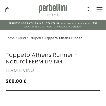
SPEDIZIONE GRATUITA IN TUTTA ITALIA
PER ORDINI SUPERIORI AI
175€
SOLAMENTE SU ARTICOLI DI PICCOLE DIMENSIONI
Home
>
Casa
>
Tappeti
>
Tappeto Athens Runner
Tappeto Athens Runner -
Natural FERM LIVING
FERM LIVING
269,00
€