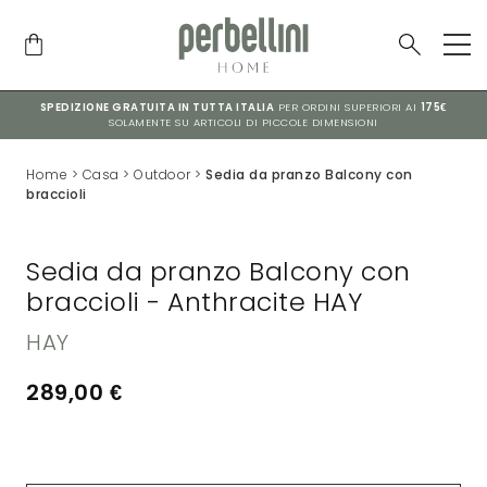
SPEDIZIONE GRATUITA IN TUTTA ITALIA
PER ORDINI SUPERIORI AI
175€
SOLAMENTE SU ARTICOLI DI PICCOLE DIMENSIONI
Home
>
Casa
>
Outdoor
>
Sedia da pranzo Balcony con
braccioli
Sedia da pranzo Balcony con
braccioli - Anthracite HAY
HAY
289,00
€