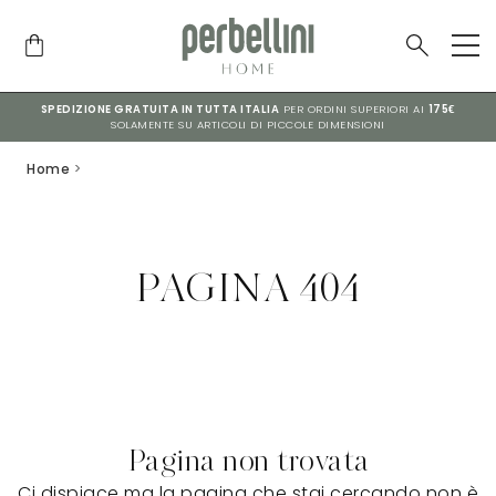
SPEDIZIONE GRATUITA IN TUTTA ITALIA
PER ORDINI SUPERIORI AI
175€
SOLAMENTE SU ARTICOLI DI PICCOLE DIMENSIONI
Home
>
PAGINA 404
Pagina non trovata
Ci dispiace ma la pagina che stai cercando non è