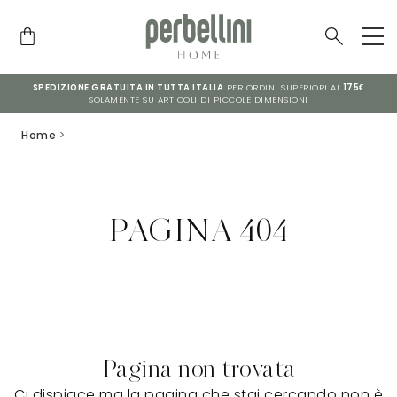
SPEDIZIONE GRATUITA IN TUTTA ITALIA
PER ORDINI SUPERIORI AI
175€
SOLAMENTE SU ARTICOLI DI PICCOLE DIMENSIONI
Home
>
PAGINA 404
Pagina non trovata
Ci dispiace ma la pagina che stai cercando non è