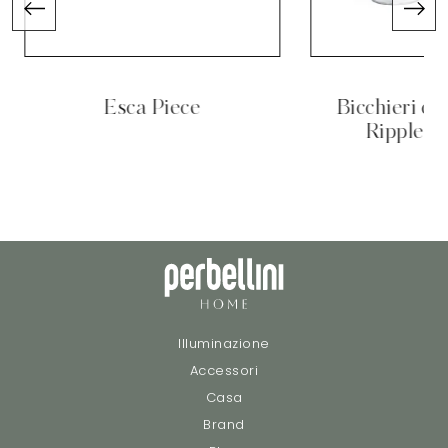
Esca Piece
Bicchieri da
Ripple – 
Illuminazione
Accessori
Casa
Brand