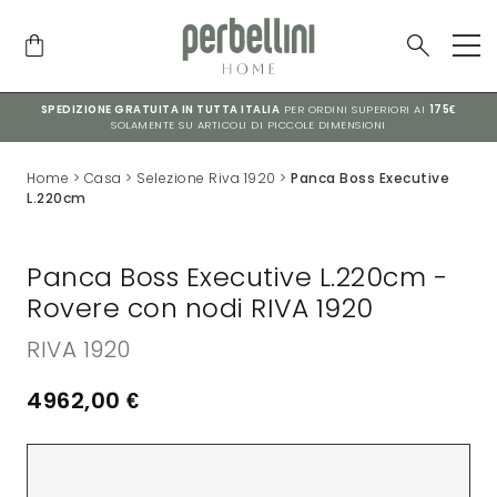
SPEDIZIONE GRATUITA IN TUTTA ITALIA
PER ORDINI SUPERIORI AI
175€
SOLAMENTE SU ARTICOLI DI PICCOLE DIMENSIONI
Home
>
Casa
>
Selezione Riva 1920
>
Panca Boss Executive
L.220cm
Panca Boss Executive L.220cm -
Rovere con nodi RIVA 1920
RIVA 1920
4962,00
€