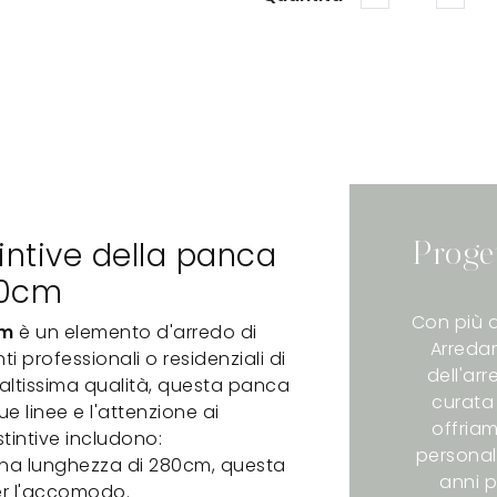
tintive della panca
Proge
80cm
Con più d
cm
è un elemento d'arredo di
Arredam
 professionali o residenziali di
dell'ar
i altissima qualità, questa panca
curata 
ue linee e l'attenzione ai
offriam
stintive includono:
personali
a lunghezza di 280cm, questa
anni p
er l'accomodo.