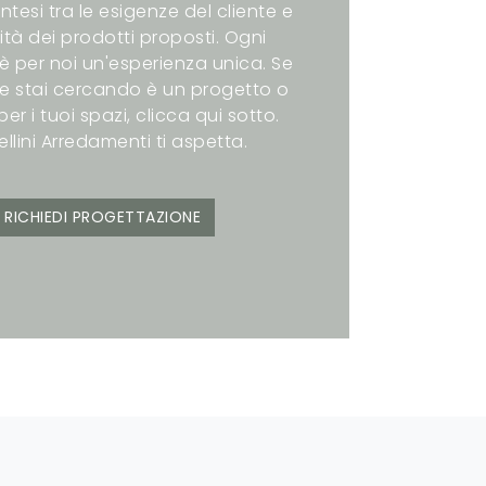
intesi tra le esigenze del cliente e
ità dei prodotti proposti. Ogni
è per noi un'esperienza unica. Se
e stai cercando è un progetto o
er i tuoi spazi, clicca qui sotto.
ellini Arredamenti ti aspetta.
RICHIEDI PROGETTAZIONE