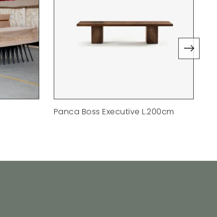
Panca Boss Executive L.200cm
Pa