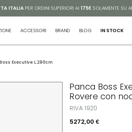
TA ITALIA
PER ORDINI SUPERIORI AI
175€
SOLAMENTE SU AR
ZIONE
ACCESSORI
BRAND
BLOG
IN STOCK
Boss Executive L.280cm
Panca Boss Exe
Rovere con nod
RIVA 1920
5272,00
€