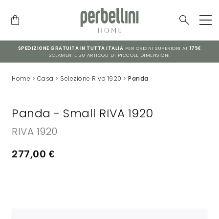
SPEDIZIONE GRATUITA IN TUTTA ITALIA
PER ORDINI SUPERIORI AI
175€
SOLAMENTE SU ARTICOLI DI PICCOLE DIMENSIONI
Home
>
Casa
>
Selezione Riva 1920
>
Panda
Panda - Small RIVA 1920
RIVA 1920
277,00
€