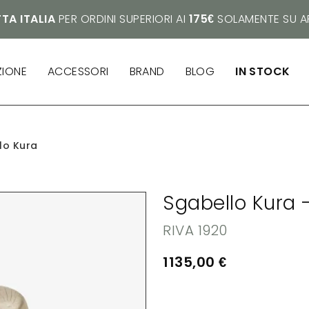
TA ITALIA
PER ORDINI SUPERIORI AI
175€
SOLAMENTE SU AR
ZIONE
ACCESSORI
BRAND
BLOG
IN STOCK
lo Kura
Sgabello Kura 
RIVA 1920
1135,00
€