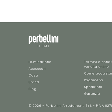
Illuminazione
Termini e condiz
vendita online
Accessori
Come acquista
Casa
Pagamenti
Brand
Spedizioni
Blog
Garanzia
© 2026 - Perbellini Arredamenti S.r.l. - P.IVA 0