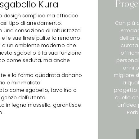
 sgabello Kura
Proge
uo design semplice ma efficace
iasi tipo di arredamento.
Con più d
fre una sensazione di robustezza
Arredam
 e le sue linee pulite lo rendono
dell'ar
 sia a un ambiente moderno che
curata 
questo sgabello è la sua funzione
offriam
zzato come seduta, ma anche
personali
anni p
lite e la forma quadrata donano
migliore s
io e minimalista.
la qual
zato come sgabello, tavolino o
progetto 
genze dell'utente.
quello ch
to in legno massello, garantisce
un'idea p
o.
Perb