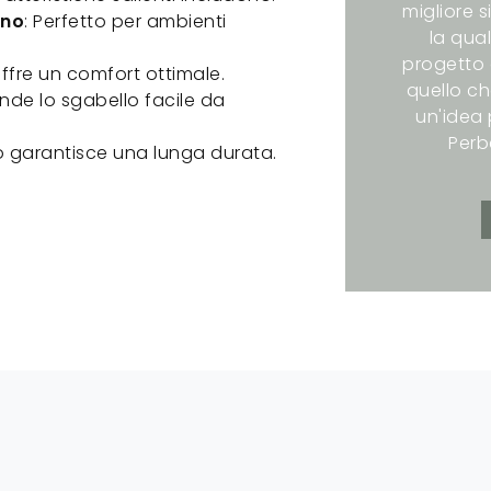
migliore s
rno
: Perfetto per ambienti
la qual
progetto 
offre un comfort ottimale.
quello ch
rende lo sgabello facile da
un'idea p
Perb
allo garantisce una lunga durata.