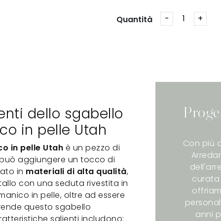
Quantità
enti dello sgabello
Proge
o in pelle Utah
Con più d
 in pelle Utah
è un pezzo di
Arredam
può aggiungere un tocco di
dell'ar
zato in
materiali di alta qualità
,
curata 
allo con una seduta rivestita in
offriam
manico in pelle, oltre ad essere
personali
, rende questo sgabello
anni p
ratteristiche salienti includono: