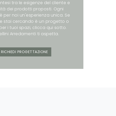
intesi tra le esigenze del cliente e
ità dei prodotti proposti. Ogni
è per noi un'esperienza unica. Se
e stai cercando è un progetto o
er i tuoi spazi, clicca qui sotto.
ellini Arredamenti ti aspetta.
RICHIEDI PROGETTAZIONE