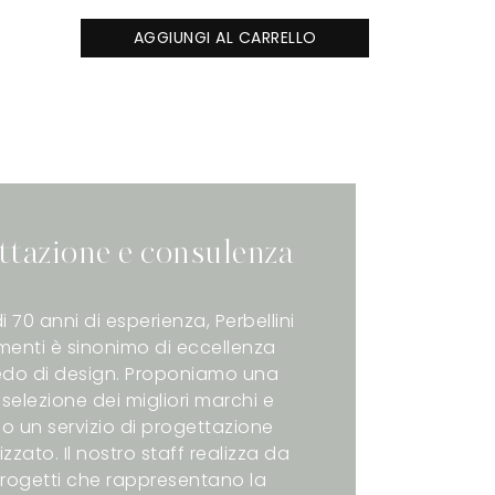
AGGIUNGI AL CARRELLO
ttazione e consulenza
i 70 anni di esperienza, Perbellini
enti è sinonimo di eccellenza
redo di design. Proponiamo una
selezione dei migliori marchi e
o un servizio di progettazione
zzato. Il nostro staff realizza da
rogetti che rappresentano la