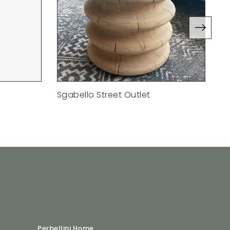
Sgabello Street Outlet
Sg
Perbellini Home