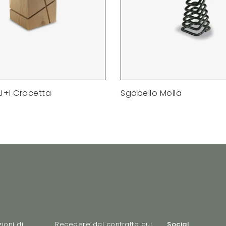
J+I Crocetta
Sgabello Molla
ioni di
Recedere dal contratto qui
Social