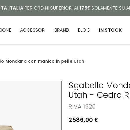
TA ITALIA
PER ORDINI SUPERIORI AI
175€
SOLAMENTE SU AR
ZIONE
ACCESSORI
BRAND
BLOG
IN STOCK
lo Mondana con manico in pelle Utah
Sgabello Mond
Utah - Cedro R
RIVA 1920
2586,00
€