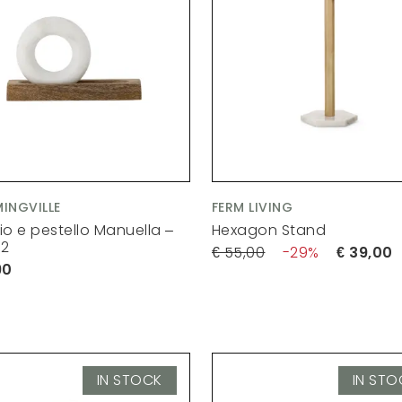
INGVILLE
FERM LIVING
io e pestello Manuella –
Hexagon Stand
 2
55,00
29
39,00
90
IN STOCK
IN STO