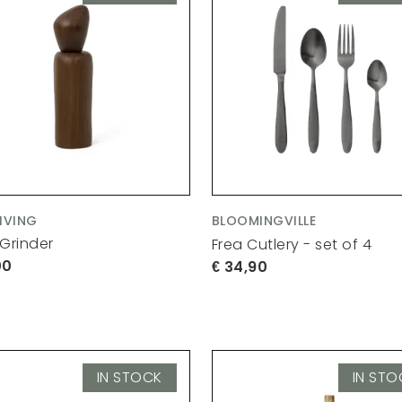
LIVING
BLOOMINGVILLE
 Grinder
Frea Cutlery - set of 4
00
34,90
IN STOCK
IN STO