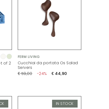
FERM LIVING
Cucchiai da portata Os Salad
t of 2
Servers
59,00
24
44,90
CK
IN STOCK