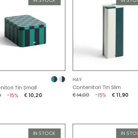
IN STOCK
IN STO
HAY
Contenitori Tin Slim
itori Tin Small
14,00
15
11,90
0
15
10,20
IN STOCK
IN STO