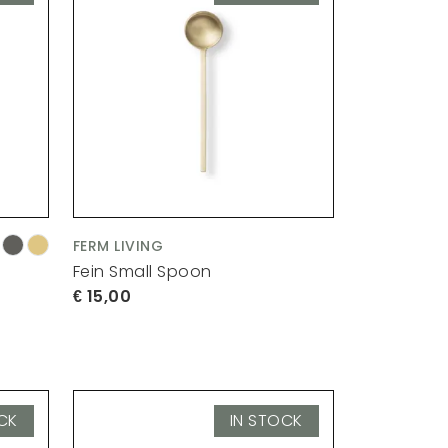
FERM LIVING
Fein Small Spoon
15,00
CK
IN STOCK