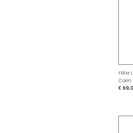
FERM 
Cairn
69,