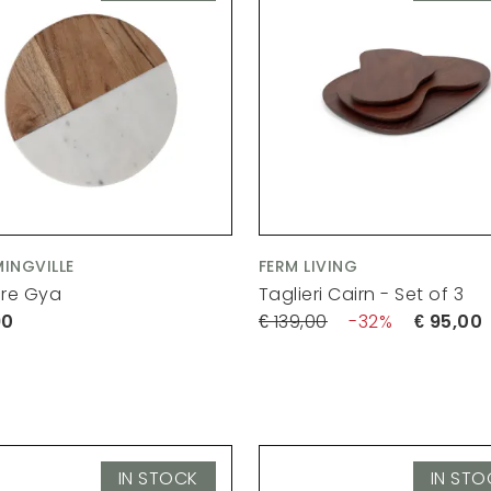
INGVILLE
FERM LIVING
ere Gya
Taglieri Cairn - Set of 3
90
139,00
32
95,00
IN STOCK
IN STO