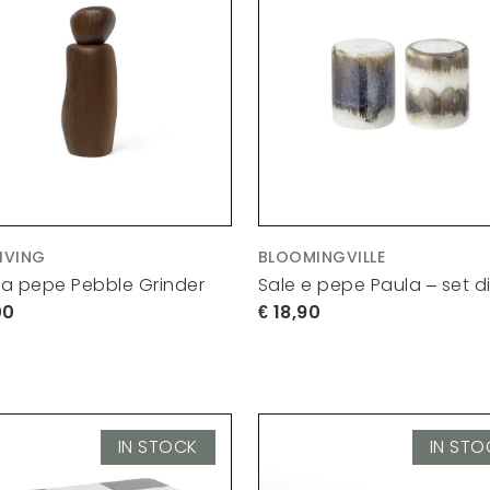
LIVING
BLOOMINGVILLE
a pepe Pebble Grinder
Sale e pepe Paula – set di
00
18,90
IN STOCK
IN STO