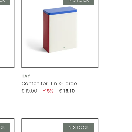
CK
IN STOCK
HAY
Contenitori Tin X-Large
19,00
15
16,10
CK
IN STOCK