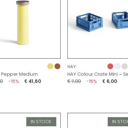
HAY
& Pepper Medium
HAY Colour Crate Mini – Se
00
15
41,60
7,00
15
6,00
IN STOCK
IN STO