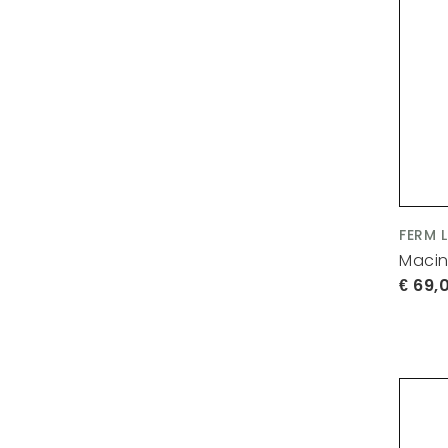
FERM 
Macin
69,