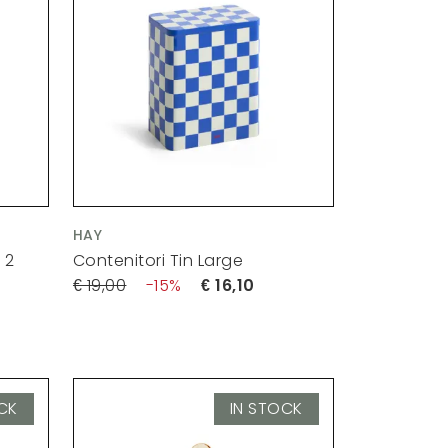
HAY
 2
Contenitori Tin Large
19,00
15
16,10
CK
IN STOCK