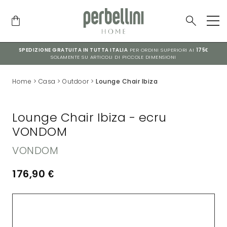
SPEDIZIONE GRATUITA IN TUTTA ITALIA
PER ORDINI SUPERIORI AI
175€
SOLAMENTE SU ARTICOLI DI PICCOLE DIMENSIONI
Home
>
Casa
>
Outdoor
>
Lounge Chair Ibiza
Lounge Chair Ibiza - ecru
VONDOM
VONDOM
176,90
€