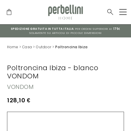
SPEDIZIONE GRATUITA IN TUTTA ITALIA
PER ORDINI SUPERIORI AI
175€
SOLAMENTE SU ARTICOLI DI PICCOLE DIMENSIONI
Home
>
Casa
>
Outdoor
>
Poltroncina Ibiza
Poltroncina Ibiza - blanco
VONDOM
VONDOM
128,10
€