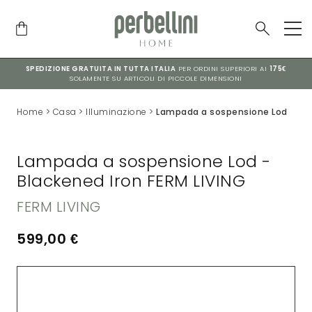
SPEDIZIONE GRATUITA IN TUTTA ITALIA
PER ORDINI SUPERIORI AI
175€
SOLAMENTE SU ARTICOLI DI PICCOLE DIMENSIONI
Home
>
Casa
>
Illuminazione
>
Lampada a sospensione Lod
Lampada a sospensione Lod -
Blackened Iron FERM LIVING
FERM LIVING
599,00
€