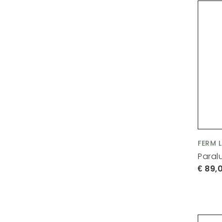
FERM 
Paral
89,