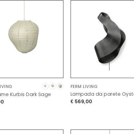
LIVING
FERM LIVING
Lampada da parete Oyst
ume Kurbis Dark Sage
569,00
00