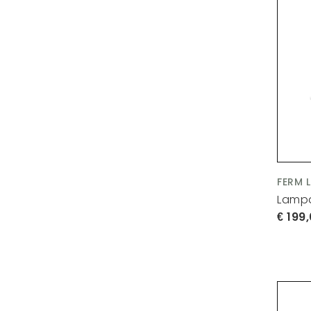
FERM 
Lampa
199