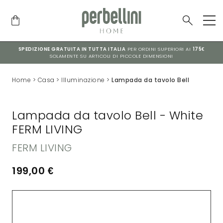
SPEDIZIONE GRATUITA IN TUTTA ITALIA
PER ORDINI SUPERIORI AI
175€
SOLAMENTE SU ARTICOLI DI PICCOLE DIMENSIONI
Home
>
Casa
>
Illuminazione
>
Lampada da tavolo Bell
Lampada da tavolo Bell - White
FERM LIVING
FERM LIVING
199,00
€