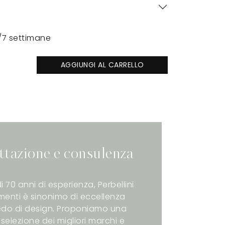
/7 settimane
AGGIUNGI AL CARRELLO
ttazione e consulenza
i 70 anni di esperienza, Perbellini
enti è sinonimo di eccellenza
redo di design. Proponiamo una
selezione dei migliori marchi e