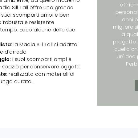
 di ambiente, da quello moderno
offriam
Madia Sill Tall offre una grande
personali
i suoi scomparti ampi e ben
anni p
ra robusta e resistente
migliore s
 tempo. Ecco alcune delle sue
la qual
progetto 
ista
: la Madia Sill Tall si adatta
quello ch
le d'arredo.
un'idea p
ggio
: i suoi scomparti ampi e
Perb
 spazio per conservare oggetti.
nte
: realizzata con materiali di
lunga durata.