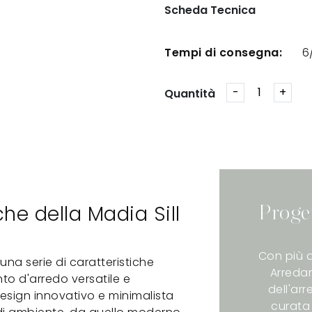
Scheda Tecnica
Tempi di consegna:
6
Quantità
he della Madia Sill
Proge
Con più d
 una serie di caratteristiche
Arredam
o d'arredo versatile e
dell'ar
 design innovativo e minimalista
curata 