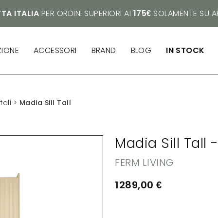
TA ITALIA
PER ORDINI SUPERIORI AI
175€
SOLAMENTE SU AR
ZIONE
ACCESSORI
BRAND
BLOG
IN STOCK
fali
>
Madia Sill Tall
Madia Sill Tal
FERM LIVING
1289,00
€