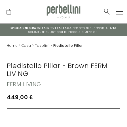
SPEDIZIONE GRATUITA IN TUTTA ITALIA
PER ORDINI SUPERIORI AI
175€
SOLAMENTE SU ARTICOLI DI PICCOLE DIMENSIONI
Home
>
Casa
>
Tavolini
>
Piedistallo Pillar
Piedistallo Pillar - Brown FERM
LIVING
FERM LIVING
449,00
€