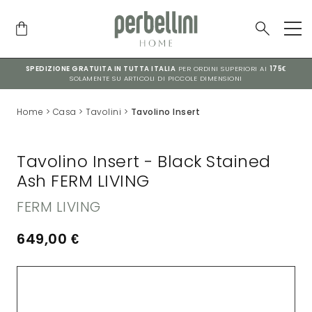
SPEDIZIONE GRATUITA IN TUTTA ITALIA
PER ORDINI SUPERIORI AI
175€
SOLAMENTE SU ARTICOLI DI PICCOLE DIMENSIONI
Home
>
Casa
>
Tavolini
>
Tavolino Insert
Tavolino Insert - Black Stained
Ash FERM LIVING
FERM LIVING
649,00
€