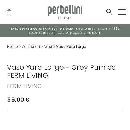
SPEDIZIONE GRATUITA IN TUTTA ITALIA
PER ORDINI SUPERIORI AI
175€
SOLAMENTE SU ARTICOLI DI PICCOLE DIMENSIONI
Home
>
Accessori
>
Vasi
>
Vaso Yara Large
Vaso Yara Large - Grey Pumice
FERM LIVING
FERM LIVING
55,00
€