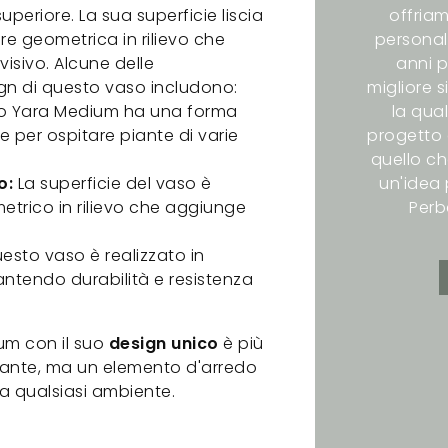
periore. La sua superficie liscia
offriam
re geometrica in rilievo che
personali
isivo. Alcune delle
anni p
sign di questo vaso includono:
migliore s
so Yara Medium ha una forma
la qual
e per ospitare piante di varie
progetto 
quello ch
o:
La superficie del vaso è
un'idea p
etrico in rilievo che aggiunge
Perb
esto vaso è realizzato in
antendo durabilità e resistenza
ium con il suo
design unico
è più
piante, ma un elemento d'arredo
 a qualsiasi ambiente.