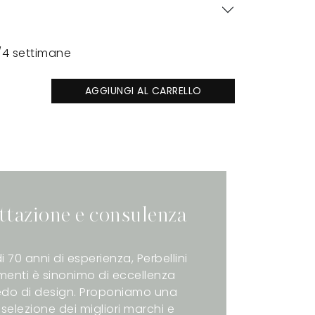
/4 settimane
AGGIUNGI AL CARRELLO
ttazione e consulenza
i 70 anni di esperienza, Perbellini
enti è sinonimo di eccellenza
redo di design. Proponiamo una
selezione dei migliori marchi e