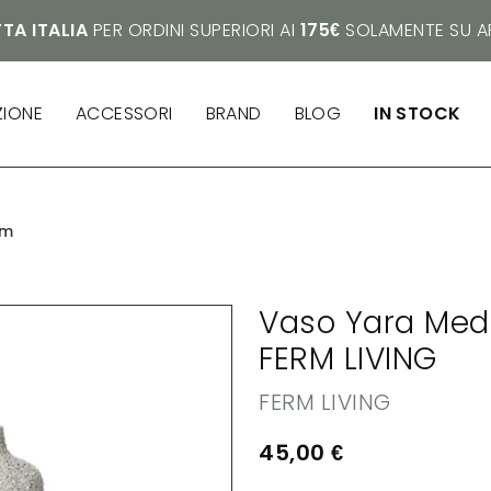
TA ITALIA
PER ORDINI SUPERIORI AI
175€
SOLAMENTE SU AR
ZIONE
ACCESSORI
BRAND
BLOG
IN STOCK
um
Vaso Yara Med
FERM LIVING
FERM LIVING
45,00
€