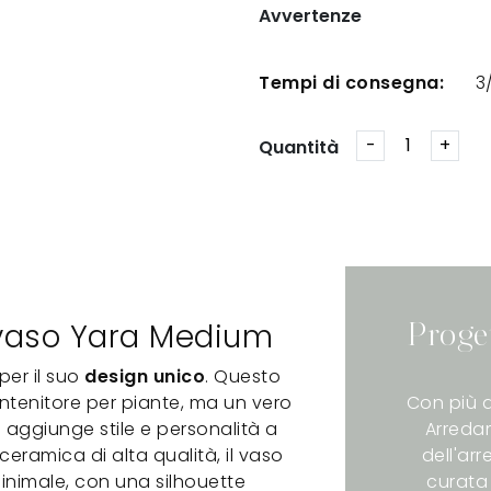
Avvertenze
Tempi di consegna:
3
Quantità
l vaso Yara Medium
Proge
per il suo
design unico
. Questo
ntenitore per piante, ma un vero
Con più d
 aggiunge stile e personalità a
Arredam
ceramica di alta qualità, il vaso
dell'ar
inimale, con una silhouette
curata 