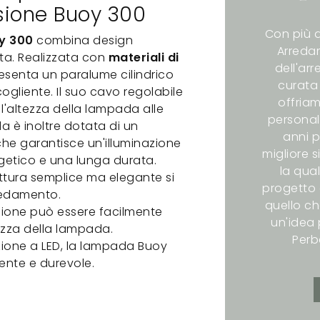
ione Buoy 300
Con più d
y 300
combina design
Arredam
ta. Realizzata con
materiali di
dell'ar
esenta un paralume cilindrico
curata 
liente. Il suo cavo regolabile
offriam
l'altezza della lampada alle
personali
 è inoltre dotata di un
anni p
 che garantisce un'illuminazione
migliore s
rgetico e una lunga durata.
la qual
uttura semplice ma elegante si
progetto 
rredamento.
quello ch
nsione può essere facilmente
un'idea p
ezza della lampada.
Perb
azione a LED, la lampada Buoy
ente e durevole.