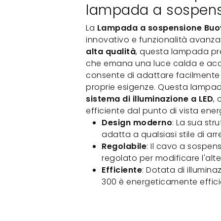
lampada a sospens
La
Lampada a sospensione Buo
innovativo e funzionalità avanza
alta qualità
, questa lampada pr
che emana una luce calda e accog
consente di adattare facilmente 
proprie esigenze. Questa lampada
sistema di illuminazione a LED
,
efficiente dal punto di vista ene
Design moderno
: La sua str
adatta a qualsiasi stile di a
Regolabile
: Il cavo a sospe
regolato per modificare l'alt
Efficiente
: Dotata di illumin
300 è energeticamente effici