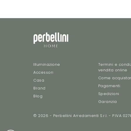
Illuminazione
Termini e condiz
vendita online
Accessori
Come acquista
Casa
Pagamenti
Brand
Spedizioni
Blog
Garanzia
© 2026 - Perbellini Arredamenti S.r.l. - P.IVA 0