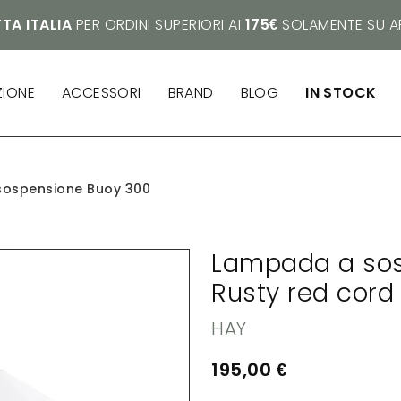
TA ITALIA
PER ORDINI SUPERIORI AI
175€
SOLAMENTE SU AR
ZIONE
ACCESSORI
BRAND
BLOG
IN STOCK
ospensione Buoy 300
Lampada a sos
Rusty red cord
HAY
195,00
€