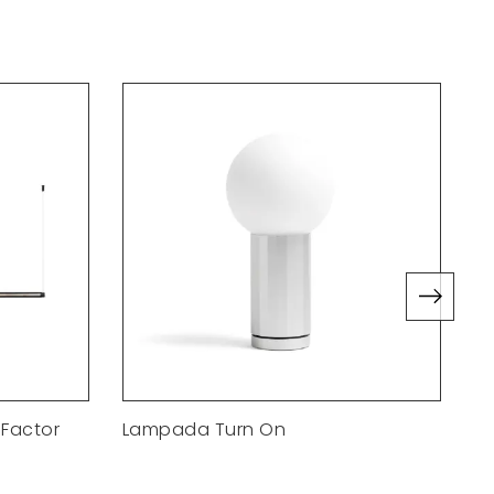
Factor
Lampada Turn On
L