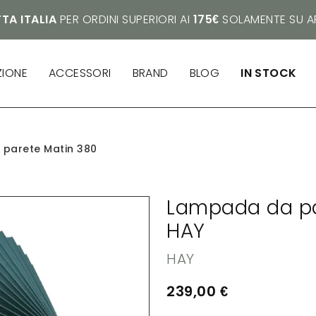
TA ITALIA
PER ORDINI SUPERIORI AI
175€
SOLAMENTE SU AR
ZIONE
ACCESSORI
BRAND
BLOG
IN STOCK
parete Matin 380
Lampada da pa
HAY
HAY
239,00
€