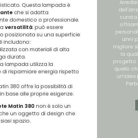
Arredam
ofisticato. Questa lampada è
dell'ar
gante
che si adatta
curata 
nte domestico o professionale.
offriam
ua
versatilità
: può essere
personali
o posizionata su una superficie
anni p
ti includono:
migliore s
lizzata con materiali di alta
la qual
nga durata.
progetto 
a lampada utilizza la
quello ch
di risparmiare energia rispetto
un'idea p
Perb
atin 380 offre la possibilità di
 in base alle proprie esigenze.
te Matin 380
non è solo un
nche un oggetto di design che
siasi spazio.