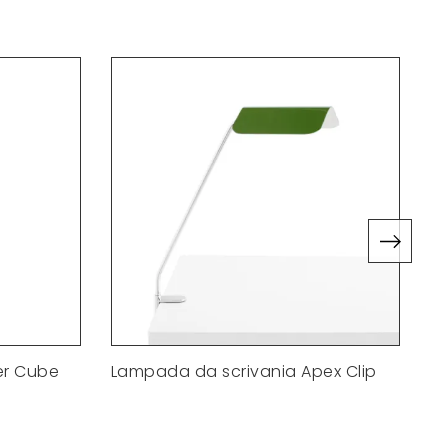
er Cube
Lampada da scrivania Apex Clip
L