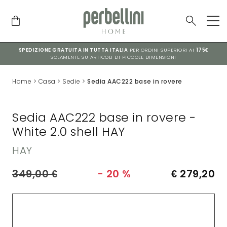
SPEDIZIONE GRATUITA IN TUTTA ITALIA
PER ORDINI SUPERIORI AI
175€
SOLAMENTE SU ARTICOLI DI PICCOLE DIMENSIONI
Home
>
Casa
>
Sedie
>
Sedia AAC222 base in rovere
Sedia AAC222 base in rovere -
White 2.0 shell HAY
HAY
349,00
€
- 20 %
€ 279,20