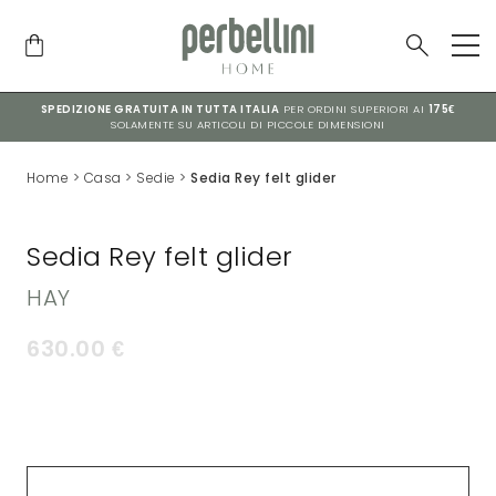
SPEDIZIONE GRATUITA IN TUTTA ITALIA
PER ORDINI SUPERIORI AI
175€
SOLAMENTE SU ARTICOLI DI PICCOLE DIMENSIONI
Home
>
Casa
>
Sedie
>
Sedia Rey felt glider
Sedia Rey felt glider
HAY
630.00
€