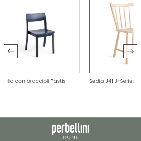
li Pastis
Sedia J41 J-Series
Se
st
gl