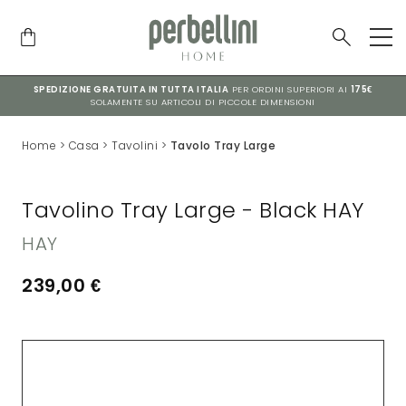
SPEDIZIONE GRATUITA IN TUTTA ITALIA
PER ORDINI SUPERIORI AI
175€
SOLAMENTE SU ARTICOLI DI PICCOLE DIMENSIONI
Home
>
Casa
>
Tavolini
>
Tavolo Tray Large
Tavolino Tray Large - Black HAY
HAY
239,00
€