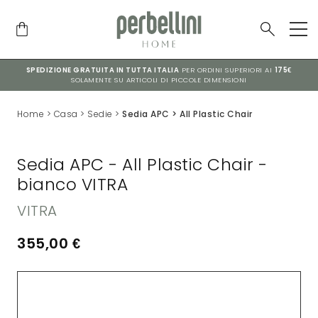
SPEDIZIONE GRATUITA IN TUTTA ITALIA
PER ORDINI SUPERIORI AI
175€
SOLAMENTE SU ARTICOLI DI PICCOLE DIMENSIONI
Home
>
Casa
>
Sedie
>
Sedia APC > All Plastic Chair
Sedia APC - All Plastic Chair -
bianco VITRA
VITRA
355,00
€