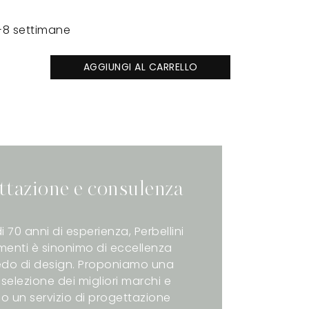
-8 settimane
AGGIUNGI AL CARRELLO
ttazione e consulenza
i 70 anni di esperienza, Perbellini
enti è sinonimo di eccellenza
redo di design. Proponiamo una
selezione dei migliori marchi e
o un servizio di progettazione