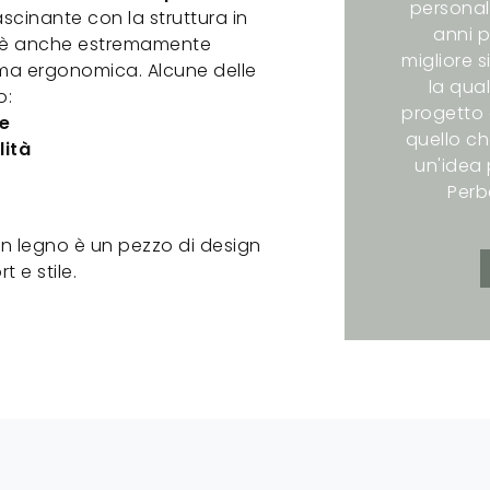
personali
scinante con la struttura in
anni p
gno è anche estremamente
migliore s
rma ergonomica. Alcune delle
la qual
o:
progetto 
e
quello ch
lità
un'idea p
Perb
e in legno è un pezzo di design
 e stile.