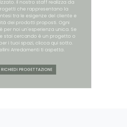
zzato. Il nostro staff realizza da
rogetti che rappresentano la
intesi tra le esigenze del cliente e
ità dei prodotti proposti. Ogni
è per noi un'esperienza unica. Se
e stai cercando è un progetto o
er i tuoi spazi, clicca qui sotto.
ellini Arredamenti ti aspetta.
RICHIEDI PROGETTAZIONE