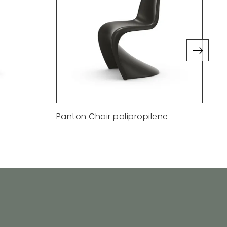
Panton Chair polipropilene
Po