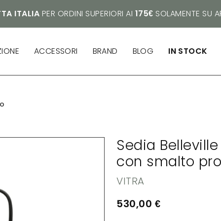
TA ITALIA
PER ORDINI SUPERIORI AI
175€
SOLAMENTE SU AR
ZIONE
ACCESSORI
BRAND
BLOG
IN STOCK
no
Sedia Bellevill
con smalto pro
VITRA
530,00
€