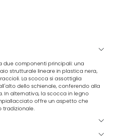
nta due componenti principali: una
io strutturale lineare in plastica nera,
accioli. La scocca si assottiglia
ll'alto dello schienale, conferendo alla
a. In alternativa, la scocca in legno
mpiallacciato offre un aspetto che
 tradizionale.