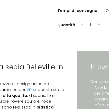
Tempi di consegna:
7
Quantità
 sedia Belleville in
Proge
Con più d
pezzo di design unico ed
Arredam
Bouroullec per
Vitra
, questa sedia
dell'ar
i alta qualità
, disponibile in
curata 
turale, rovere scuro e noce
offriam
e sono realizzati in
plastica
,